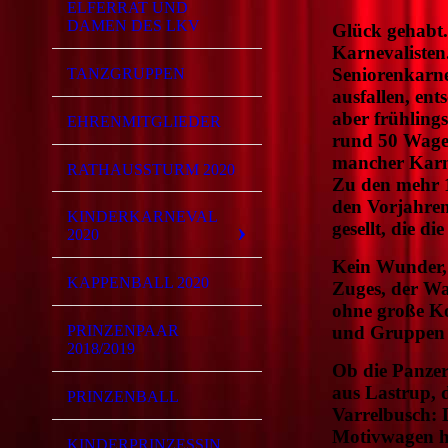
ELFERRAT UND
DAMEN DES LKV
Glück gehabt.
Karnevalisten
Seniorenkarn
TANZGRUPPEN
ausfallen, en
aber frühling
EHRENMITGLIEDER
rund 50 Wage
mancher Karne
RATHAUSSTURM 2020
Zu den mehr 
den Vorjahren
KINDERKARNEVAL
gesellt, die 
2020
Kein Wunder, 
KAPPENBALL 2020
Zuges, der Wa
ohne große Ko
PRINZENPAAR
und Gruppen e
2018/2019
Ob die Panzer
aus Lastrup,
PRINZENBALL
Varrelbusch: 
Motivwagen hü
KINDERPRINZESSIN