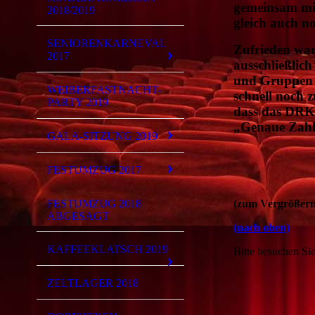
gemeinsam mi
2018/2019
gleich auch n
SENIORENKARNEVAL
Zufrieden war
2017
ausschließlic
und Gruppen a
WEIBERFASTNACHT-
schnell noch 
PARTY 2019
dass das DRK 
„Genaue Zahle
GALA-SITZUNG 2019
FESTUMZUG 2017
Fotos:
FESTUMZUG 2018
(zum Vergrößern,
ABGESAGT
(nach oben)
KAFFEEKLATSCH 2019
Bitte besuchen Sie
ZELTLAGER 2018