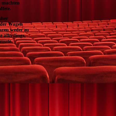
, machten
fete.
sher
t der Wagen
aren weder zu
 allerdings,
usste.