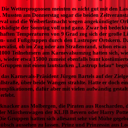
 Die Wetterprognosen meinten es nicht gut mit den Las
. Mussten am Donnerstag sogar die beiden Zeltveranst
eval und die Weiberfastnacht wegen angekündigter O
tschädigte der Sonntag voll und ganz. Zwar bei bedeck
shaften Temperaturen von 9 Grad zog sich der große 
n- und Fußgruppen durch den Lastruper Ortskern. D
valist, ob im Zug oder am Straßenrand, schon etwas 
1000 Teilnehmern am Karnevalsumzug hatten sich, wie
, wieder etwa 15000 zumeist ebenfalls bunt kostümier
die Gruppen mit einem lautstarken „Lastrup helau“ begr
das Karnevals-Präsident Jürgen Bartels auf der Zielg
llstraße, über beide Wangen strahlte. Hatte er doch e
mplikationen, dafür aber mit vielen aufwändig gestal
rlebt.
knacker aus Molbergen, die Piraten aus Roscharden, 
 der Märchenwagen der KLJB Bevern oder Harry Potte
Die Gruppen hatten sich allesamt sehr viel Mühe gegebe
bsch aussehen zu lassen. Prinz und Prinzessin aus Lo