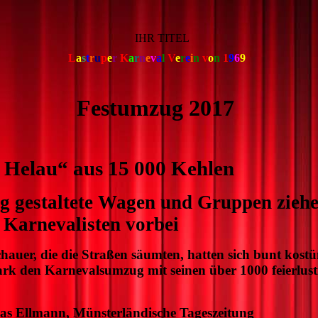
IHR TITEL
L
a
s
t
r
u
p
e
r
K
a
r
n
e
v
a
l
V
e
r
e
i
n
v
o
n
1
9
6
9
tumzug 2017
 Helau“ aus 15 000 Kehlen
 gestaltete Wagen und Gruppen ziehe
 Karnevalisten vorbei
hauer, die die Straßen säumten, hatten sich bunt kost
stark den Karnevalsumzug mit seinen über 1000 feierlust
as Ellmann, Münsterländische Tageszeitung