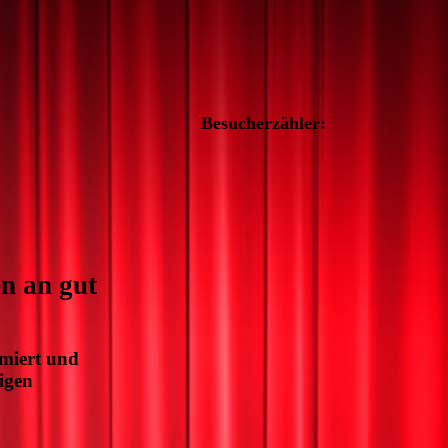
Besucherzähler:
n an gut
ümiert und
igen