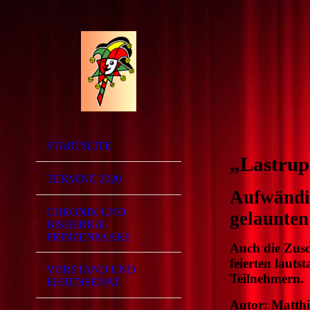
Fes
STARTSEITE
„Lastrup
TERMINE 2020
Aufwändig
CHRONIK UND
gelaunten
BISHERIGE
PRINZENPAARE
Auch die Zusc
feierten laut
VORSTAND UND
Teilnehmern.
EHRENSENAT
Autor: Matthi