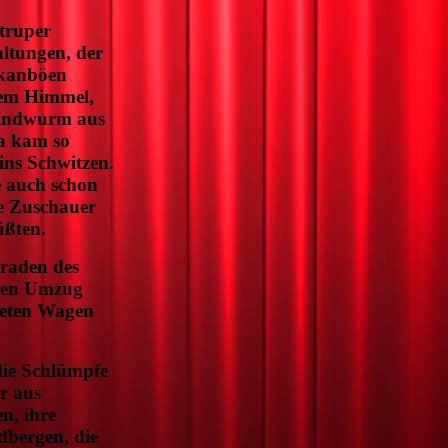
truper
altungen, der
rkanböen
tem Himmel,
Lindwurm aus
a kam so
ins Schwitzen.
 auch schon
te Zuschauer
üßten.
eraden des
inen Umzug
teten Wagen
die Schlümpfe
r aus
n, ihre
dbergen, die