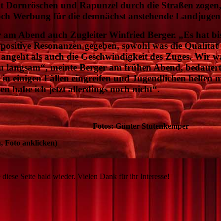
t Dornröschen und Rapunzel durch die Straßen zogen
och Werbung für die demnächst anstehende Landjugend
 am Abend auch Zugleiter Winfried Berger. „Es hat bi
h positive Resonanzen gegeben, sowohl was die Qualitä
ngeht als auch die Geschwindigkeit des Zuges. Wir w
zu langsam“, meinte Berger am frühen Abend, bedauerte
in einigen Fällen eingreifen und Jugendlichen helfen m
n habe ich jetzt allerdings noch nicht“.
 Günter Stutenkemper
 Foto anklicken)
 diese Seite bald wieder. Vielen Dank für ihr Interesse!