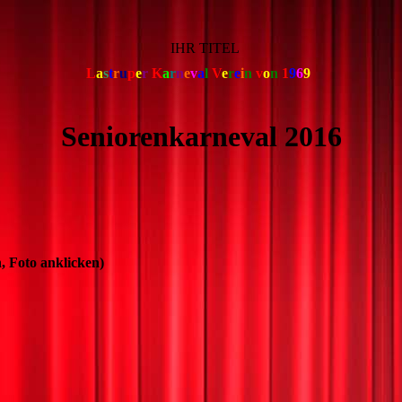
IHR TITEL
L
a
s
t
r
u
p
e
r
K
a
r
n
e
v
a
l
V
e
r
e
i
n
v
o
n
1
9
6
9
Seniorenkarneval 2016
 Foto anklicken)