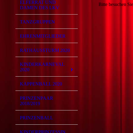
ELFERRAT UND
Bitte besuchen Sie
DAMEN DES LKV
TANZGRUPPEN
EHRENMITGLIEDER
RATHAUSSTURM 2020
KINDERKARNEVAL
2020
KAPPENBALL 2020
PRINZENPAAR
2018/2019
PRINZENBALL
KINDERPRINZESSIN