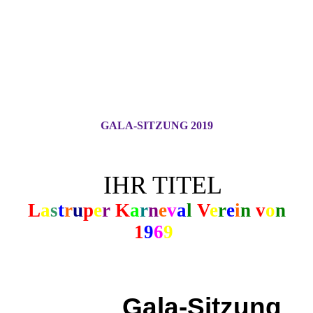
GALA-SITZUNG 2019
IHR TITEL
L
a
s
t
r
u
p
e
r
K
a
r
n
e
v
a
l
V
e
r
e
i
n
v
o
n
1
9
6
9
Gala-Sitzung