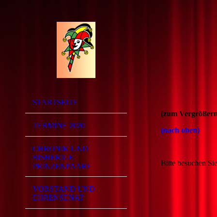
Senio
STARTSEITE
(zum Vergrößern,
TERMINE 2020
(nach oben)
CHRONIK UND
BISHERIGE
Bitte besuchen Sie
PRINZENPAARE
VORSTAND UND
EHRENSENAT