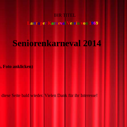
IHR TITEL
L
a
s
t
r
u
p
e
r
K
a
r
n
e
v
a
l
V
e
r
e
i
n
v
o
n
1
9
6
9
renkarneval 2014
 Foto anklicken)
 diese Seite bald wieder. Vielen Dank für ihr Interesse!